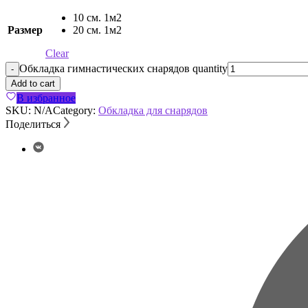
10 см. 1м2
Размер
20 см. 1м2
Clear
Обкладка гимнастических снарядов quantity
-
Add to cart
В избранное
SKU:
N/A
Category:
Обкладка для снарядов
Поделиться