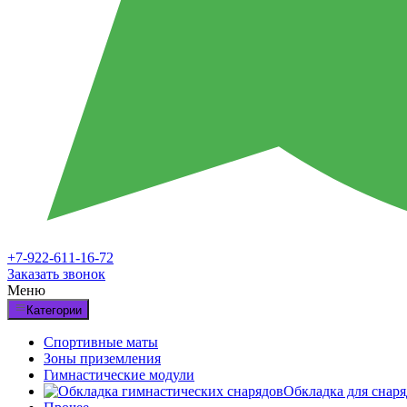
+7-922-611-16-72
Заказать звонок
Меню
Категории
Спортивные маты
Зоны приземления
Гимнастические модули
Обкладка для снар