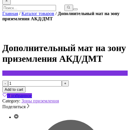
Главная
/
Каталог товаров
/
Дополнительный мат на зону
приземления АКД/ДМТ
Дополнительный мат на зону
приземления АКД/ДМТ
по запросу
Дополнительный
-
+
мат
Add to cart
на
В избранное
зону
Category:
Зоны приземления
приземления
Поделиться
АКД/
ДМТ
quantity