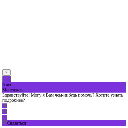
Обратный звонок
Оставьте свои контактные данные и наш оператор свяжется с
Вами.
Имя:
*
Телефон:
*
Я даю свое согласие на обработку персональных
данных в соответствии с
Условиями *
Отправить
Алена
Менеджер
Здравствуйте! Могу я Вам чем-нибудь помочь? Хотите узнать
подробнее?
Связаться